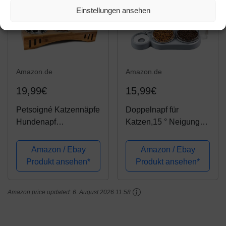
Einstellungen ansehen
Amazon.de
Amazon.de
19,99€
15,99€
Petsoigné Katzennäpfe
Doppelnapf für
Hundenapf
Katzen,15 ° Neigung
Katzenschüssel Set
Anti-Erbrechen
Keramik mit Bambus
Katzenschüssel,3 in
Amazon / Ebay
Amazon / Ebay
Unterstützung Für
1Futternapf Katzen,mit
Produkt ansehen*
Produkt ansehen*
Katzen und Welpen (3
automatischem
Näpfe, Edelstahl)
Wasserspender，
Amazon price updated:
6. August 2026 11:58
Doppelte Futternapf
kleine und...