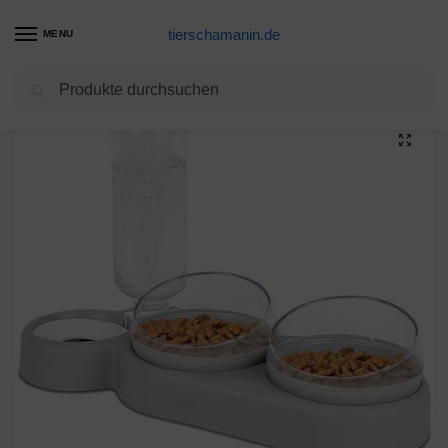
tierschamanin.de
MENU
Suchen
Start
Futternapf Produkte
YOUYIKE® Katze Fressnapf Edelstahl, 3 Stücke rutschfeste Fressnapf, rutschfeste Haustier Fütterungsschalen, Futternapf, Wasser Fütterung Schüssel für Haustiere, Katzen und Welpen (FH-3)
/
/