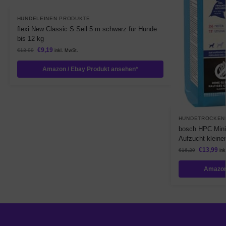
HUNDELEINEN PRODUKTE
flexi New Classic S Seil 5 m schwarz für Hunde
bis 12 kg
€
9,19
€
13,99
inkl. MwSt.
Amazon / Ebay Produkt ansehen*
HUNDETROCKEN
bosch HPC Mini 
Aufzucht kleiner
€
13,99
€
16,29
ink
Amazon