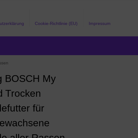
utzerklärung
Cookie-Richtlinie (EU)
Impressum
ssen
kg BOSCH My
nd Trocken
efutter für
ewachsene
e aller Rassen