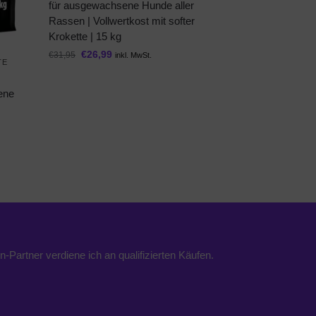
für ausgewachsene Hunde aller
Rassen | Vollwertkost mit softer
Krokette | 15 kg
€
26,99
€
31,95
inkl. MwSt.
TE
ene
n-Partner verdiene ich an qualifizierten Käufen.