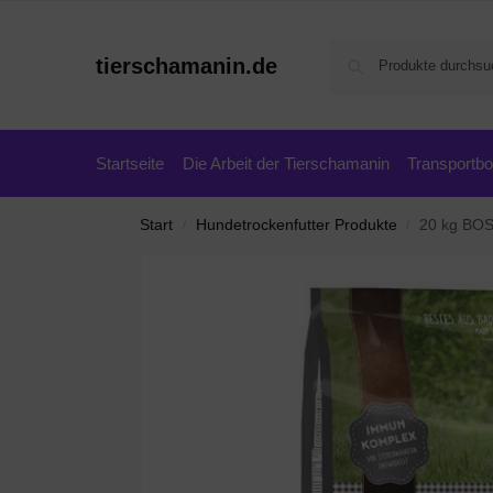
tierschamanin.de
Startseite
Die Arbeit der Tierschamanin
Transportb
Start
Hundetrockenfutter Produkte
20 kg BOS
/
/