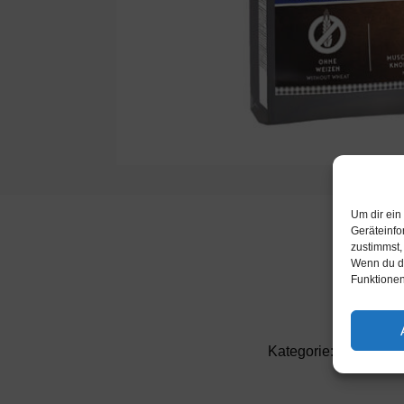
Um dir ein
Geräteinfo
zustimmst,
Wenn du de
Funktionen
Kategorie:
Hundetroc