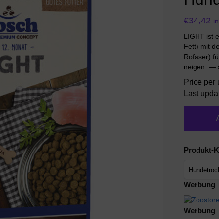
€
34,42
i
LIGHT ist e
Fett) mit d
Rofaser) f
neigen. — s
Price per 
Last upda
Produkt-K
Werbung
Werbung