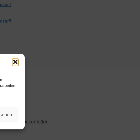
en
rarbeiten.
nsehen
,
Hundentrockenfutter