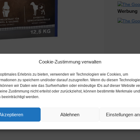
Werbung
Cookie-Zustimmung verwalten
 optimales Erlebnis zu bieten, verwenden wir Technologien wie Cookies, um
rmationen zu speichern und/oder darauf zuzugreifen. Wenn du diesen Technologi
Beschreibung
 können wir Daten wie das Surfverhalten oder eindeutige IDs auf dieser Website ve
ine Zustimmung nicht erteilst oder zurückziehst, können bestimmte Merkmale und
 beeinträchtigt werden.
Akzeptieren
Ablehnen
Einstellungen a
kenfutter Produkte
Schlagwörter:
Ebay
,
Hunde Trockenfutter