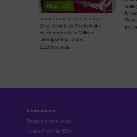
Geflüg
für a
Rasse
HUNDETROCKENFUTTER PRODUKTE
10kg Hundefutter Trockenfutter
€
31,9
Hundetrockenfutter Vollwert
Lieblingsmenü Lamm
€
15,99
inkl. MwSt.
Informationen
Datenschutzerklärung
Cookie-Richtlinie (EU)