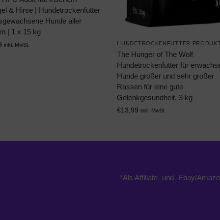
el & Hirse | Hundetrockenfutter
usgewachsene Hunde aller
n | 1 x 15 kg
HUNDETROCKENFUTTER PRODUK
9
inkl. MwSt.
The Hunger of The Wolf
Hundetrockenfutter für erwachs
Hunde großer und sehr großer
Rassen für eine gute
Gelenkgesundheit, 3 kg
€
13,99
inkl. MwSt.
*Als Affiliate- und -Ebay/Amazo