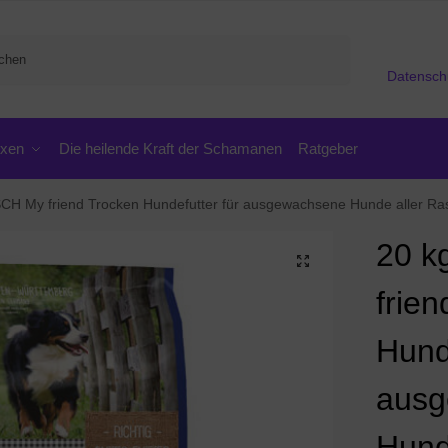
Suchen
Datensch
oxen
Die heilende Kraft der Schamanen
Ratgeber
CH My friend Trocken Hundefutter für ausgewachsene Hunde aller Ra
20 
frie
Hund
ausg
Hund