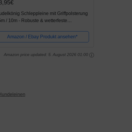
8,95€
delkönig Schleppleine mit Griffpolsterung
5m / 10m - Robuste & wetterfeste
ndeleine für eine erfolgreiche
undeerziehung
Amazon / Ebay Produkt ansehen*
Amazon price updated:
5. August 2026 01:00
Hundeleinen