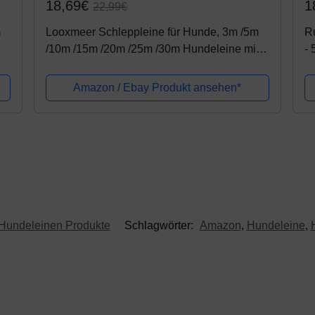
18,69€
1
22,99€
m
Looxmeer Schleppleine für Hunde, 3m /5m
Ru
/10m /15m /20m /25m /30m Hundeleine mit
- 
Handschlaufe und Netztasche, Wasserdicht
Hu
D-
Trainingsleine für Große Mittlere...
H
Amazon / Ebay Produkt ansehen*
Hundeleinen Produkte
Schlagwörter:
Amazon
,
Hundeleine
,