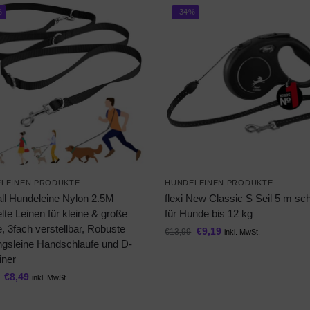
%
-34%
LEINEN PRODUKTE
HUNDELEINEN PRODUKTE
all Hundeleine Nylon 2.5M
flexi New Classic S Seil 5 m s
te Leinen für kleine & große
für Hunde bis 12 kg
 3fach verstellbar, Robuste
€
9,19
€
13,99
inkl. MwSt.
ingsleine Handschlaufe und D-
iner
€
8,49
inkl. MwSt.