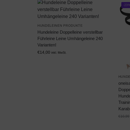
-23
HUNDELEINEN PRODUKTE
Hundeleine Doppelleine verstellbar
Führleine Leine Umhängeleine 240
Varianten!
€
14,00
inkl. MwSt.
HUNDE
oneis
Doppel
Hunde,
Train
Karab
€
10,99