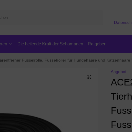
Suchen
Datensch
oxen
Die heilende Kraft der Schamanen
Ratgeber
erner Fusselrolle, Fusselroller für Hundehaare und Katzenhaare Wiederverwendbar, Fu
Angebot!
ACE
Tier
Fusse
Fusse