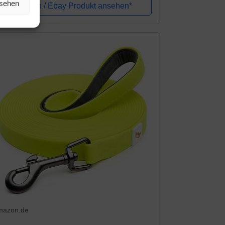
sselbürste für Tierhaar, für Kleidung, Sofa,
nsehen
Amazon / Ebay Produkt ansehen*
tt,...
mazon.de