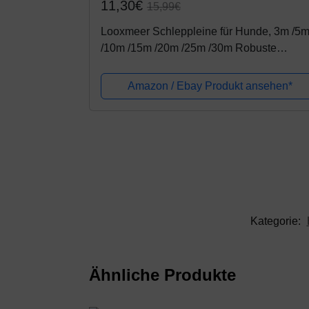
11,30€
15,99€
Looxmeer Schleppleine für Hunde, 3m /5
/10m /15m /20m /25m /30m Robuste
Hundeleine Trainingsleine mit
Aufbewahrungsbeutel, Handschlaufe und 
Amazon / Ebay Produkt ansehen*
Karabiner
Kategorie:
Ähnliche Produkte