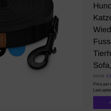
Hund
Katz
Wied
Fuss
Tierh
Sofa,
€
1
€
15,99
Price per 
Last upda