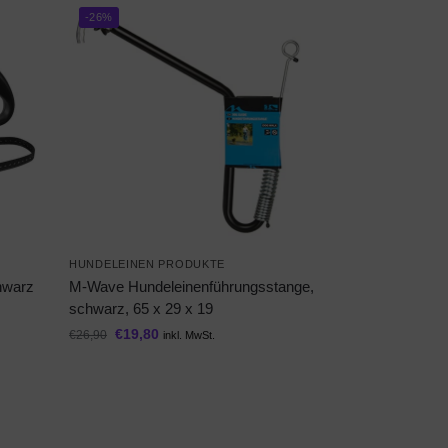
-26%
HUNDELEINEN PRODUKTE
chwarz
M-Wave Hundeleinenführungsstange,
schwarz, 65 x 29 x 19
€
19,80
€
26,90
inkl. MwSt.