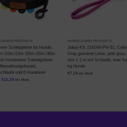
LEINEN PRODUKTE
HUNDELEINEN PRODUKTE
eer Schleppleine für Hunde,
Julius-K9, 216GM-PN-S1, Color
m /10m /15m /20m /25m /30m
Gray gumierte Leine, pink-grau,
te Hundeleine Trainingsleine
mm x 1 m mit Schlaufe, max für
ufbewahrungsbeutel,
kg Hunde
chlaufe und D-Karabiner
€
7,19
inkl. MwSt.
€
11,29
inkl. MwSt.