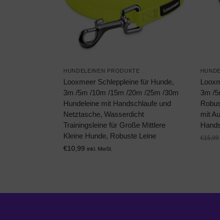
HUNDELEINEN PRODUKTE
HUNDE
Looxmeer Schleppleine für Hunde,
Looxm
3m /5m /10m /15m /20m /25m /30m
3m /5
Hundeleine mit Handschlaufe und
Robus
Netztasche, Wasserdicht
mit A
Trainingsleine für Große Mittlere
Hands
Kleine Hunde, Robuste Leine
€
15,99
€
10,99
inkl. MwSt.