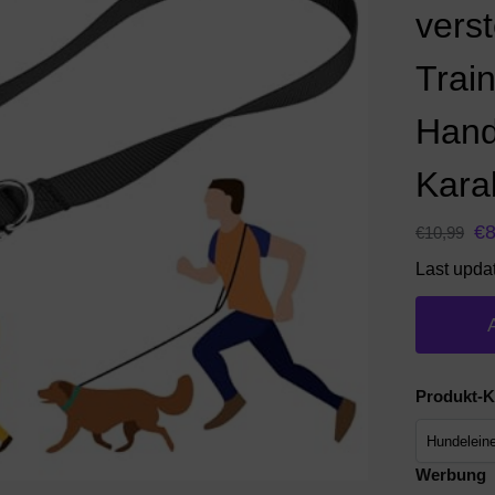
verst
Train
Hand
Kara
€
8
€
10,99
Last upda
Produkt-K
Werbung