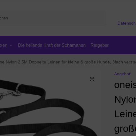
Suchen
Datensch
oxen
Die heilende Kraft der Schamanen
Ratgeber
e Nylon 2.5M Doppelte Leinen für kleine & große Hunde, 3fach verstellbar, 
Angebot!
onei
Nylo
Leine
groß