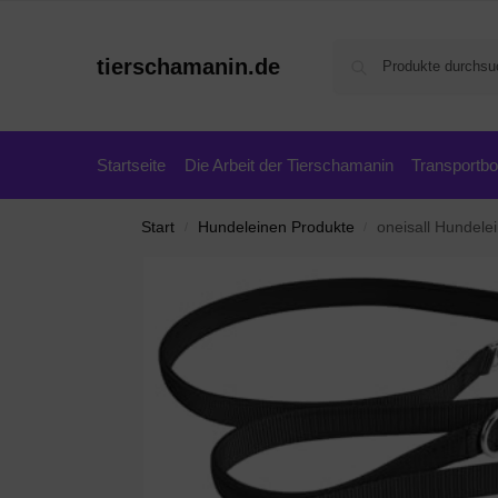
tierschamanin.de
Startseite
Die Arbeit der Tierschamanin
Transportb
Start
Hundeleinen Produkte
oneisall Hundelein
/
/