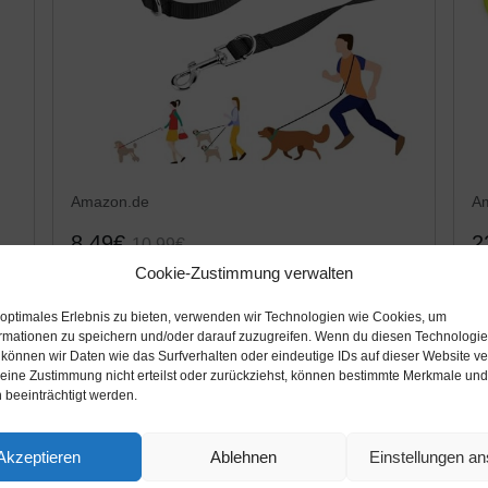
Amazon.de
A
8,49€
2
10,99€
Cookie-Zustimmung verwalten
oneisall Hundeleine Nylon 2.5M Doppelte
L
Leinen für kleine & große Hunde, 3fach
/
 optimales Erlebnis zu bieten, verwenden wir Technologien wie Cookies, um
st
verstellbar, Robuste Trainingsleine
H
rmationen zu speichern und/oder darauf zuzugreifen. Wenn du diesen Technologi
 können wir Daten wie das Surfverhalten oder eindeutige IDs auf dieser Website ve
Handschlaufe und D-Karabiner
Tr
Amazon / Ebay Produkt ansehen*
ine Zustimmung nicht erteilst oder zurückziehst, können bestimmte Merkmale und
 beeinträchtigt werden.
Akzeptieren
Ablehnen
Einstellungen a