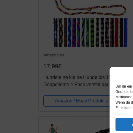
Amazon.de
17,99€
Hundeleine kleine Hunde bis 15 Kg /
Doppelleine 4-Fach verstellbar 2,40m /
Um dir ein
2,80m / 3,50m Führleine sehr leicht & robu
Geräteinfo
zustimmst,
(2,40m 3-Fach verstellbar, Navajo (8...
Amazon / Ebay Produkt ansehen*
Wenn du de
Funktionen