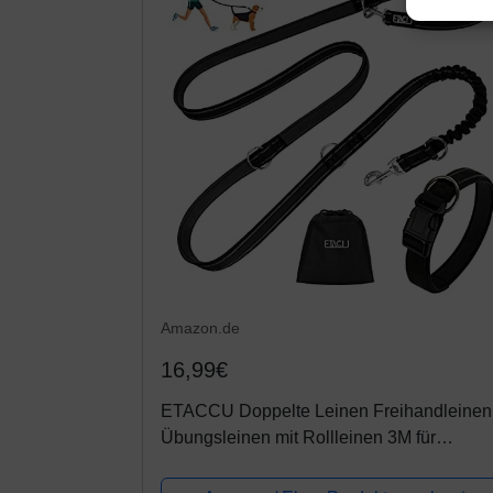
Amazon.de
16,99€
ETACCU Doppelte Leinen Freihandleinen
Übungsleinen mit Rollleinen 3M für
Mittelgroße Große Hunde Robuste
Rutschfester Griff, Ohne Verwicklung,