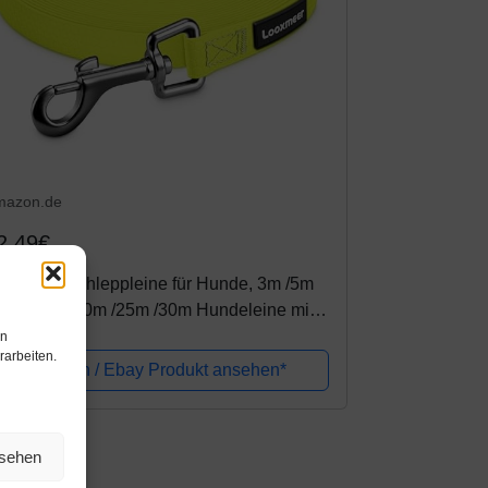
mazon.de
2,49€
ooxmeer Schleppleine für Hunde, 3m /5m
10m /15m /20m /25m /30m Hundeleine mit
andschlaufe und Netztasche, Wasserdicht
en
rarbeiten.
ainingsleine für Große Mittlere...
Amazon / Ebay Produkt ansehen*
nsehen