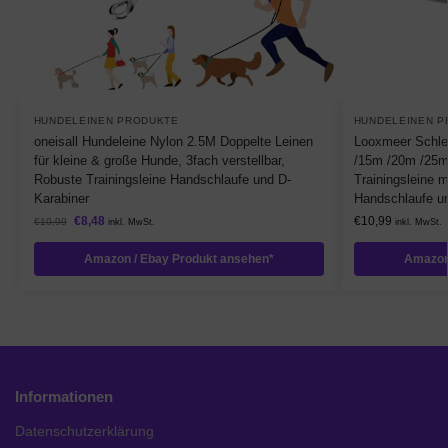
HUNDELEINEN PRODUKTE
HUNDELEINEN P
oneisall Hundeleine Nylon 2.5M Doppelte Leinen
Looxmeer Schle
für kleine & große Hunde, 3fach verstellbar,
/15m /20m /25m
Robuste Trainingsleine Handschlaufe und D-
Trainingsleine 
Karabiner
Handschlaufe u
€
8,48
€
10,99
€
10,99
inkl. MwSt.
inkl. MwSt.
Amazon / Ebay Produkt ansehen*
Amazon
Informationen
Datenschutzerklärung