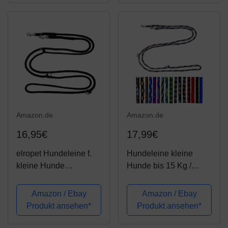
Führleine in 17
verschiedenen Fabren
sehr stabil...
Amazon.de
Amazon.de
16,95€
17,99€
elropet Hundeleine f.
Hundeleine kleine
kleine Hunde
Hunde bis 15 Kg /
Doppelleine 2,80m
Doppelleine 4-Fach
4fach verstellbar
verstellbar 2,40m /
Amazon / Ebay
Amazon / Ebay
schwarz
2,80m / 3,50m
Produkt ansehen*
Produkt ansehen*
Führleine sehr leicht &
robust (2,40m 3-Fach