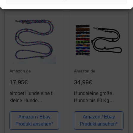
für größere und große
Hunde, braun-schwarz-
weiß,...
Amazon.de
Amazon.de
17,95€
34,99€
elropet Hundeleine f.
Hundeleine große
kleine Hunde
Hunde bis 80 Kg
Doppelleine 2,80m
Doppelleine Jumbo
4fach verstellbar
2,40m / 2,80m / 3,50m /
Amazon / Ebay
Amazon / Ebay
Florida
5m verstellbar
Produkt ansehen*
Produkt ansehen*
Übungsleine /