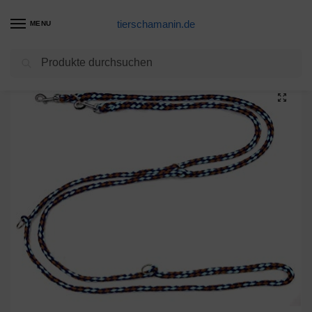
tierschamanin.de
MENU
Suchen
Start
Hundeleinen Produkte
Hundeleine kleine Hunde bis 15 Kg / Doppelleine 4-Fach verstellbar 2,40m / 2,80m / 3,50m Führleine sehr leicht & robust (2,40m 3-Fach verstellbar, Afrika(Braun-Hellblau-Marine))
/
/