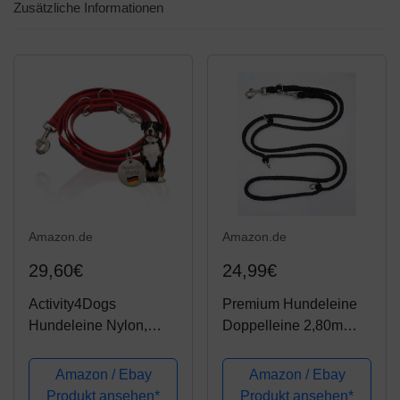
Zusätzliche Informationen
Amazon.de
Amazon.de
29,60€
24,99€
Activity4Dogs
Premium Hundeleine
Hundeleine Nylon,
Doppelleine 2,80m
Anti-Slip rutschfest,
4fach verstellbar
2,80 m lang, 4-Fach
schwarz
Amazon / Ebay
Amazon / Ebay
verstellbar, Multileine,
Umhängeleine Top
Produkt ansehen*
Produkt ansehen*