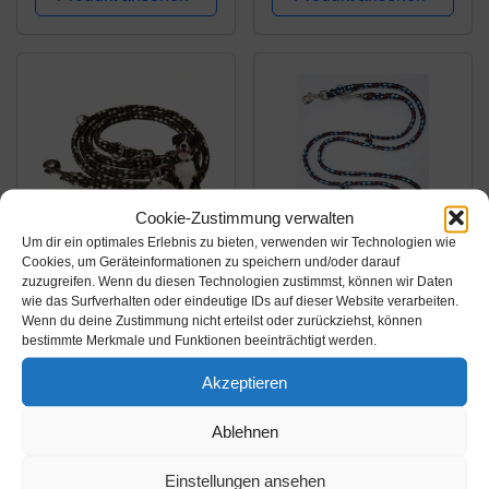
für mittelgroße und
Qualität eigene
große Hunde, Made IN
Herstellung - unsere
Germany, in...
Leinen müssen Nicht
um die Welt Reisen
Cookie-Zustimmung verwalten
Um dir ein optimales Erlebnis zu bieten, verwenden wir Technologien wie
Cookies, um Geräteinformationen zu speichern und/oder darauf
Amazon.de
Amazon.de
zuzugreifen. Wenn du diesen Technologien zustimmst, können wir Daten
wie das Surfverhalten oder eindeutige IDs auf dieser Website verarbeiten.
29,90€
24,99€
Wenn du deine Zustimmung nicht erteilst oder zurückziehst, können
bestimmte Merkmale und Funktionen beeinträchtigt werden.
Activity4Dogs
elropet Premium
Akzeptieren
Geflochtene
Hundeleine
Hundeleine, Multileine,
Doppelleine 2,80m
Ablehnen
4-Fach verstellbar, 2,80
4fach verstellbar Afrika
Amazon / Ebay
Amazon / Ebay
m lang, rund,
Marke Umhängeleine
Produkt ansehen*
Produkt ansehen*
Einstellungen ansehen
Durchmesser 15mm,