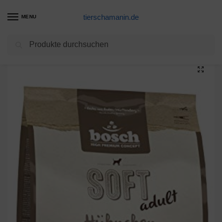
tierschamanin.de
MENU
Suchen
Start
Hundetrockenfutter Produkte
bosch HPC SOFT Hühnchen & Banane | halbfeuchtes Hundefutter für ausgewachsene Hunde aller Rassen | Single Protein | Grain-Free | 1 x 2.5 kg
/
/