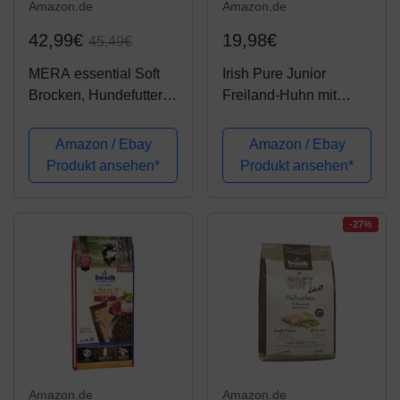
Amazon.de
Amazon.de
42,99€
19,98€
45,49€
MERA essential Soft
Irish Pure Junior
Brocken, Hundefutter
Freiland-Huhn mit
trocken für alle
Kelp-Alge & Gemüse -
Hunderassen,
Welpen Trockenfutter
Amazon / Ebay
Amazon / Ebay
Trockenfutter mit
für wachsende Hunde,
Produkt ansehen*
Produkt ansehen*
Geflügel Protein,
Hoher Fleischanteil,
gesundes Futter mit
Getreidefrei, Sensitiv,
Omega-3 und Omega-
Puppy,...
-27%
6, Kroketten...
Amazon.de
Amazon.de