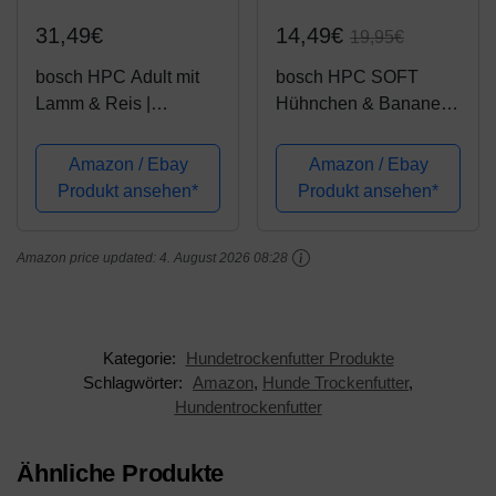
31,49€
14,49€
19,95€
bosch HPC Adult mit
bosch HPC SOFT
Lamm & Reis |
Hühnchen & Banane |
Hundetrockenfutter für
halbfeuchtes
ausgewachsene
Hundefutter für
Amazon / Ebay
Amazon / Ebay
Hunde aller Rassen | 1
ausgewachsene
Produkt ansehen*
Produkt ansehen*
x 15 kg
Hunde aller Rassen |
Single Protein | Grain-
Amazon price updated:
4. August 2026 08:28
Free | 1 x 2.5 kg
Kategorie:
Hundetrockenfutter Produkte
Schlagwörter:
Amazon
,
Hunde Trockenfutter
,
Hundentrockenfutter
Ähnliche Produkte