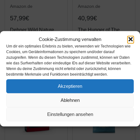
Amazon.de
Amazon.de
57,99€
40,99€
Dehner Wild Nature
The Hunger of The
Hundetrockenfutter
Wolf
Cookie-Zustimmung verwalten
Senior, Hochmoor, 12
Hundetrockenfutter für
Um dir ein optimales Erlebnis zu bieten, verwenden wir Technologien wie
Cookies, um Geräteinformationen zu speichern und/oder darauf
kg
erwachsene Hunde,
Amazon / Ebay
Amazon / Ebay
zuzugreifen. Wenn du diesen Technologien zustimmst, können wir Daten
viel Energie, hohe
Produkt ansehen*
Produkt ansehen*
wie das Surfverhalten oder eindeutige IDs auf dieser Website verarbeiten.
Kalorienzahl, alle
Wenn du deine Zustimmung nicht erteilst oder zurückziehst, können
bestimmte Merkmale und Funktionen beeinträchtigt werden.
Rassen, für den aktiven
Hund, 14 kg
-5%
Akzeptieren
Ablehnen
Einstellungen ansehen