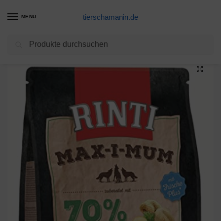
tierschamanin.de
MENU
Suchen
Start
Hundetrockenfutter Produkte
Rinti Max-i-mum Pansen | 1kg Hundetrockenfutter
/
/