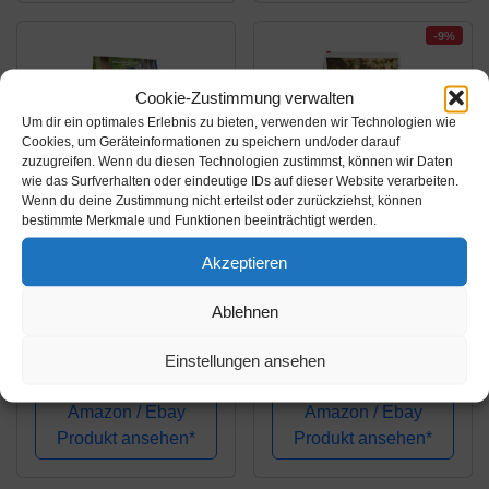
-9%
Cookie-Zustimmung verwalten
Um dir ein optimales Erlebnis zu bieten, verwenden wir Technologien wie
Cookies, um Geräteinformationen zu speichern und/oder darauf
zuzugreifen. Wenn du diesen Technologien zustimmst, können wir Daten
wie das Surfverhalten oder eindeutige IDs auf dieser Website verarbeiten.
Wenn du deine Zustimmung nicht erteilst oder zurückziehst, können
bestimmte Merkmale und Funktionen beeinträchtigt werden.
Amazon.de
Amazon.de
Akzeptieren
31,99€
50,90€
55,99€
Ablehnen
bosch HPC Adult mit
MERA Pure Sensitive
frischem Geflügel &
Senior Truthahn und
Einstellungen ansehen
Hirse |
Reis Hundefutter –
Hundetrockenfutter für
Trockenfutter für die
Amazon / Ebay
Amazon / Ebay
ausgewachsene
tägliche Ernährung
Produkt ansehen*
Produkt ansehen*
Hunde aller Rassen | 1
älterer,
x 15 kg
nahrungssensibler