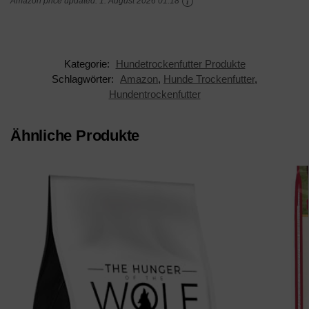
Amazon price updated:
1. August 2026 01:18
Rassen (1,5kg)
Kategorie:
Hundetrockenfutter Produkte
Schlagwörter:
Amazon
,
Hunde Trockenfutter
,
Hundentrockenfutter
Ähnliche Produkte