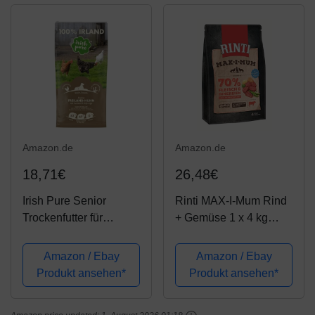
Hunde, 12,5 kg
Amazon.de
Amazon.de
18,71€
26,48€
Irish Pure Senior
Rinti MAX-I-Mum Rind
Trockenfutter für
+ Gemüse 1 x 4 kg
Hunde, Hoher
getreidefrei für
Fleischanteil, Vitamine,
ausgewachsene
Amazon / Ebay
Amazon / Ebay
Getreidefrei, Sensitiv,
Hunde
Produkt ansehen*
Produkt ansehen*
Hundetrockenfutter,
Hundefutter für alle