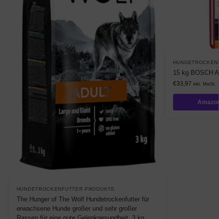
HUNDETROCKEN
15 kg BOSCH Ad
€
33,97
inkl. MwSt.
Amazon
HUNDETROCKENFUTTER PRODUKTE
The Hunger of The Wolf Hundetrockenfutter für
erwachsene Hunde großer und sehr großer
Rassen für eine gute Gelenkgesundheit, 3 kg