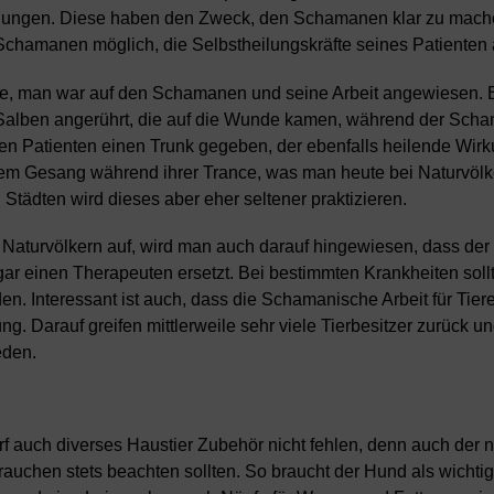
teilungen. Diese haben den Zweck, den Schamanen klar zu mac
en Schamanen möglich, die Selbstheilungskräfte seines Patienten
te, man war auf den Schamanen und seine Arbeit angewiesen. 
Salben angerührt, die auf die Wunde kamen, während der Scha
nen Patienten einen Trunk gegeben, der ebenfalls heilende Wirk
inem Gesang während ihrer Trance, was man heute bei Naturvöl
ädten wird dieses aber eher seltener praktizieren.
Naturvölkern auf, wird man auch darauf hingewiesen, dass d
 gar einen Therapeuten ersetzt. Bei bestimmten Krankheiten soll
den. Interessant ist auch, dass die Schamanische Arbeit für Tier
ng. Darauf greifen mittlerweile sehr viele Tierbesitzer zurück un
eden.
rf auch diverses Haustier Zubehör nicht fehlen, denn auch der 
uchen stets beachten sollten. So braucht der Hund als wichtig