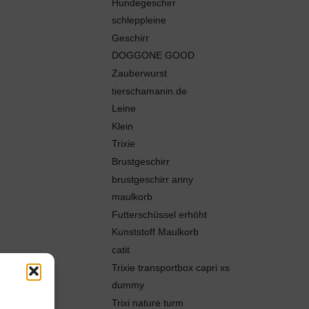
Hundegeschirr
schleppleine
Geschirr
DOGGONE GOOD
Zauberwurst
tierschamanin.de
Leine
Klein
Trixie
Brustgeschirr
brustgeschirr anny
maulkorb
Futterschüssel erhöht
Kunststoff Maulkorb
catit
Trixie transportbox capri xs
dummy
Trixi nature turm