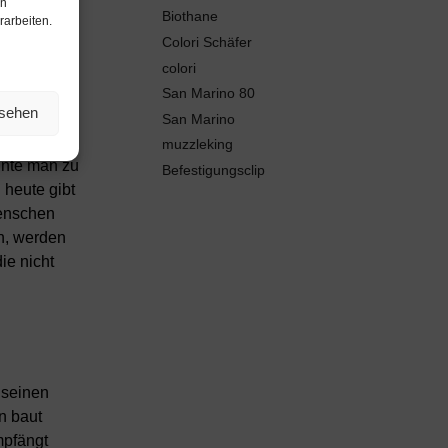
en
Biothane
rarbeiten.
Colori Schäfer
colori
San Marino 80
nsehen
San Marino
muzzleking
nnte man zu
Befestigungsclip
 heute gibt
Menschen
n, werden
ie nicht
 seinen
n baut
mpfängt