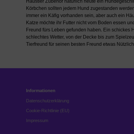
Haustier Zubehör natürlich heute ein Hundegeschir
Körbchen sollten jedem Hund zugestanden werden.
immer ein Käfig vorhanden sein, aber auch ein Häu
Katze möchte ihr Futter nicht vom Boden essen und
Freund fürs Leben gefunden haben. Ein schickes H
schlechtes Wetter, von der Decke bis zum Spielze
Tierfreund für seinen besten Freund etwas Nützlic
Informationen
Datenschutzerklärung
Cookie-Richtlinie (EU)
Impressum