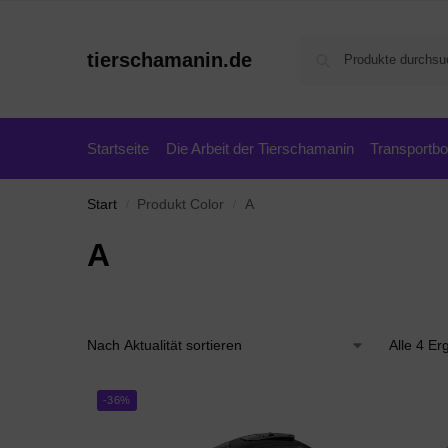
tierschamanin.de
Startseite
Die Arbeit der Tierschamanin
Transportb
Start
Produkt Color
A
/
/
A
Alle 4 E
-36%