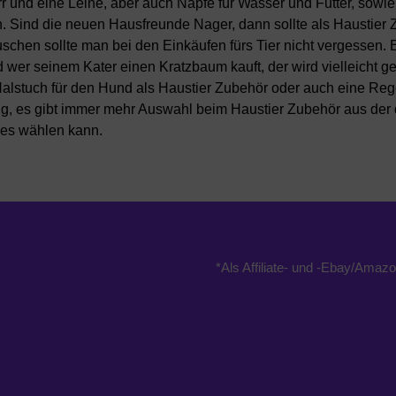
r und eine Leine, aber auch Näpfe für Wasser und Futter, sowie
 Sind die neuen Hausfreunde Nager, dann sollte als Haustier
schen sollte man bei den Einkäufen fürs Tier nicht vergessen.
 wer seinem Kater einen Kratzbaum kauft, der wird vielleicht g
alstuch für den Hund als Haustier Zubehör oder auch eine Reg
ug, es gibt immer mehr Auswahl beim Haustier Zubehör aus der 
hes wählen kann.
*Als Affiliate- und -Ebay/Amazo