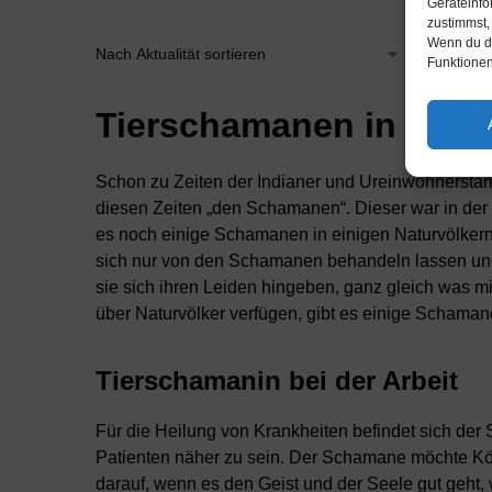
Geräteinfo
zustimmst,
Wenn du de
Alle 4 E
Funktionen
Tierschamanen in der 
Schon zu Zeiten der Indianer und Ureinwohnerst
diesen Zeiten „den Schamanen“. Dieser war in der 
es noch einige Schamanen in einigen Naturvölkern
sich nur von den Schamanen behandeln lassen und
sie sich ihren Leiden hingeben, ganz gleich was m
über Naturvölker verfügen, gibt es einige Schaman
Tierschamanin bei der Arbeit
Für die Heilung von Krankheiten befindet sich der 
Patienten näher zu sein. Der Schamane möchte Kör
darauf, wenn es den Geist und der Seele gut geht