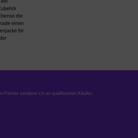
 ein
 Zubehör
 Ebenso die
erade einen
enjacke für
der
n-Partner verdiene ich an qualifizierten Käufen.