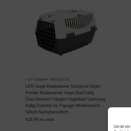
FUTTERNAPF PRODUKTE
LKR Vogel Badewanne Schüssel Vogel
Feeder Badewanne Vogel Bad Käfig
Duschkasten Hängen Vogelbad Spielzeug
Käfig Zubehör für Papagei Wellensittich
Sittich Nymphensittich
€
18,99
inkl. MwSt.
Um dir ein