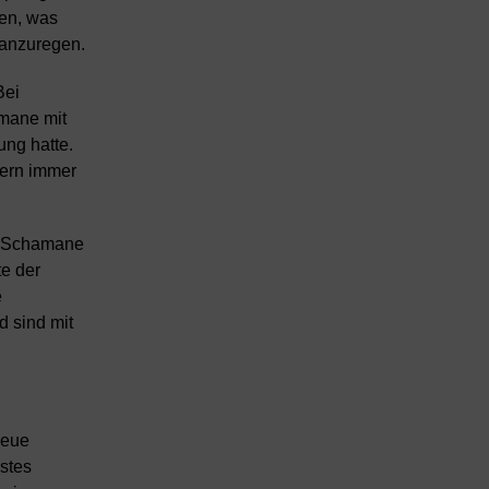
hen, was
 anzuregen.
Bei
mane mit
ung hatte.
kern immer
er Schamane
te der
e
d sind mit
neue
stes