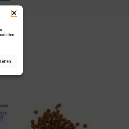
en
rarbeiten.
nsehen
ternapf