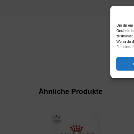
Um dir ein
Geräteinfo
zustimmst,
Wenn du de
Funktionen
Katego
Ähnliche Produkte