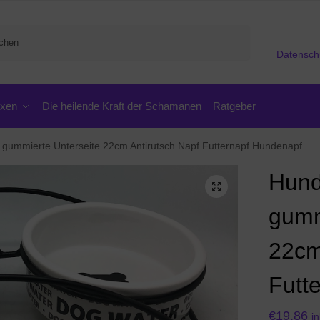
Suchen
Datensch
oxen
Die heilende Kraft der Schamanen
Ratgeber
gummierte Unterseite 22cm Antirutsch Napf Futternapf Hundenapf
Hund
gumm
22cm
Futt
€
19,86
i