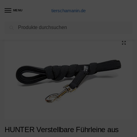
tierschamanin.de
MENU
Suchen
Start
Hundeleinen Produkte
HUNTER Verstellbare Führleine aus weichem, griffigem Nylon, klassisch, 2,0 x 200 cm, schwarz
/
/
HUNTER Verstellbare Führleine aus