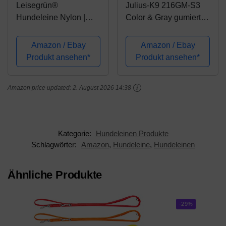
Leisegrün®
Julius-K9 216GM-S3
Hundeleine Nylon |
Color & Gray gumierte
Elastische Führleine
Leine, 20 mm x 3 m mit
für Hunde mit
Schlaufe, maximal für
Amazon / Ebay
Amazon / Ebay
Kurzführer &
50 kg Hunde, schwarz-
Produkt ansehen*
Produkt ansehen*
Ruckdämpfer | Länge
grau
130 cm bis 200 cm |
Amazon price updated:
2. August 2026 14:38
Olive Grün
Kategorie:
Hundeleinen Produkte
Schlagwörter:
Amazon
,
Hundeleine
,
Hundeleinen
Ähnliche Produkte
-29%