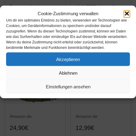
Premium Leder
HUNTER Verstellbare
Cookie-Zustimmung verwalten
Hundeleine Shorty 1m
Führleine aus
Um dir ein optimales Erlebnis zu bieten, verwenden wir Technologien wie
- Vollleder Hundeleine
weichem, griffigem
Cookies, um Geräteinformationen zu speichern und/oder darauf
- Führleine mit Bolzen-
Nylon, klassisch, 2,0 x
Amazon / Ebay
Amazon / Ebay
zuzugreifen. Wenn du diesen Technologien zustimmst, können wir Daten
Karabiner - Shorty
200 cm, schwarz
wie das Surfverhalten oder eindeutige IDs auf dieser Website verarbeiten.
Produkt ansehen*
Produkt ansehen*
Wenn du deine Zustimmung nicht erteilst oder zurückziehst, können
(Dunkelbraun)
bestimmte Merkmale und Funktionen beeinträchtigt werden.
Akzeptieren
Ablehnen
Einstellungen ansehen
Amazon.de
Amazon.de
24,90€
12,99€