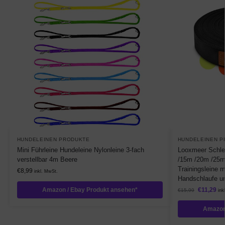
HUNDELEINEN PRODUKTE
HUNDELEINEN P
Mini Führleine Hundeleine Nylonleine 3-fach
Looxmeer Schle
verstellbar 4m Beere
/15m /20m /25m
Trainingsleine 
€
8,99
inkl. MwSt.
Handschlaufe u
Amazon / Ebay Produkt ansehen*
€
11,29
€
15,99
ink
Amazon