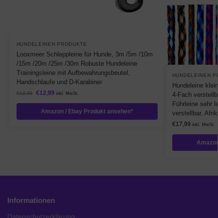
HUNDELEINEN PRODUKTE
Looxmeer Schleppleine für Hunde, 3m /5m /10m
/15m /20m /25m /30m Robuste Hundeleine
Trainingsleine mit Aufbewahrungsbeutel,
HUNDELEINEN P
Handschlaufe und D-Karabiner
Hundeleine klei
€
12,99
€
13,99
4-Fach verstell
inkl. MwSt.
Führleine sehr l
Amazon / Ebay Produkt ansehen*
verstellbar, Afr
€
17,99
inkl. MwSt.
Amazon
Informationen
Datenschutzerklärung