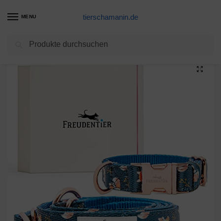
tierschamanin.de
MENU
Suchen
Start
Hundeleinen Produkte
ORIA 2 in 1 Haustierleine & Halsband, Hundehalsband Set, Hundeleine (1,95m) Halsband Set (33-40cm), Einstellbare Länge, Weiches Bequemes Gewebe, Langlebig, für Welpen Kleine Mittlere Große Hunde – XS
/
/