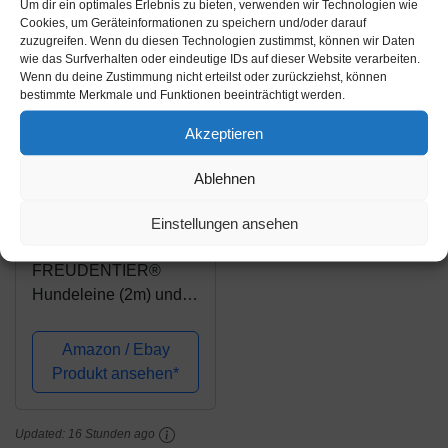
Um dir ein optimales Erlebnis zu bieten, verwenden wir Technologien wie
Cookies, um Geräteinformationen zu speichern und/oder darauf
zuzugreifen. Wenn du diesen Technologien zustimmst, können wir Daten
wie das Surfverhalten oder eindeutige IDs auf dieser Website verarbeiten.
Wenn du deine Zustimmung nicht erteilst oder zurückziehst, können
bestimmte Merkmale und Funktionen beeinträchtigt werden.
Akzeptieren
Ablehnen
Amazon.de
Einstellungen ansehen
32,90€
FREUDENTIER®
Hundeleine (2m) und
Halsband im
wundervollen Set |
Amazon / Ebay
Let's get Foxy
Produkt ansehen*
Kollektion inkl.
Geschenkbox | 3-Fach
Updated:
16 Stunden ago
verstellbare Führleine |