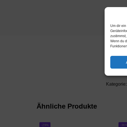
Um dir ein
Geräteinfo
zustimmst,
Wenn du de
Funktionen
Kategorie
Ähnliche Produkte
-29%
-36