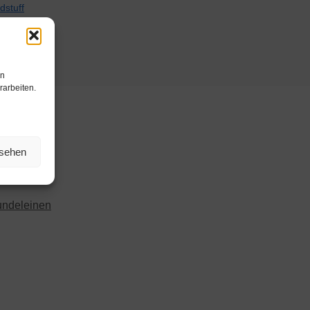
en
rarbeiten.
nsehen
ndeleinen