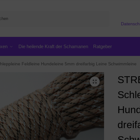
Suchen
Datensch
oxen
Die heilende Kraft der Schamanen
Ratgeber
eppleine Feldleine Hundeleine 5mm dreifarbig Leine Schwimmleine
STR
Schl
Hund
dreif
Schw