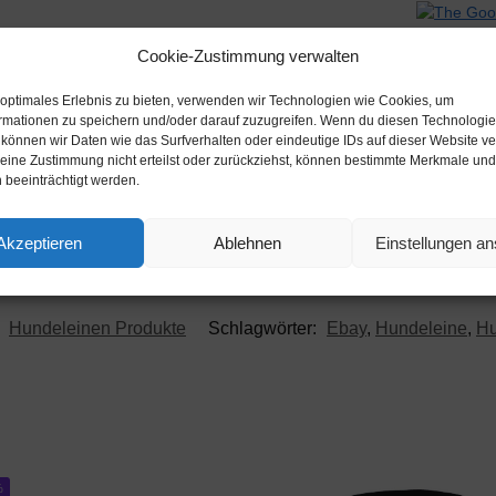
Werbung
Cookie-Zustimmung verwalten
 optimales Erlebnis zu bieten, verwenden wir Technologien wie Cookies, um
rmationen zu speichern und/oder darauf zuzugreifen. Wenn du diesen Technologi
 können wir Daten wie das Surfverhalten oder eindeutige IDs auf dieser Website ve
ine Zustimmung nicht erteilst oder zurückziehst, können bestimmte Merkmale und
 beeinträchtigt werden.
Beschreibung
Akzeptieren
Ablehnen
Einstellungen a
:
Hundeleinen Produkte
Schlagwörter:
Ebay
,
Hundeleine
,
Hu
%