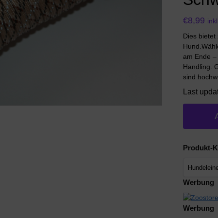
€
8,99
ink
Dies bietet 
Hund.Wähle
am Ende – 
Handling. G
sind hochwe
Last upda
Produkt-K
Werbung
Werbung