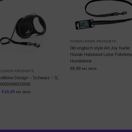
HUNDELEINEN PRODUKTE
0ld englisch style Art Joy Karlie
Hunde Halsband Leine Führlein
Hundeleine
€
6,99
inkl. MwSt.
LEINEN PRODUKTE
Rollleine Design – Schwarz – S,
, 4000498033906
€
10,29
inkl. MwSt.